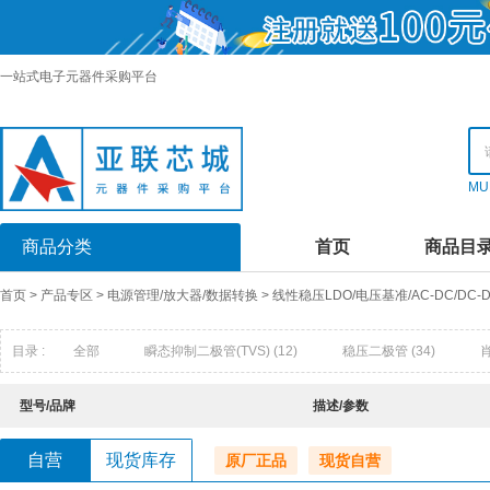
一站式电子元器件采购平台
MU
商品分类
首页
商品目
首页
>
产品专区
>
电源管理/放大器/数据转换
>
线性稳压LDO/电压基准/AC-DC/DC
目录 :
全部
瞬态抑制二极管(TVS)
(12)
稳压二极管
(34)
快恢复/超快恢复二极管
(16)
发光二极管
(0)
超势垒整流器(
型号/品牌
描述/参数
触发二极管
(1)
半导体放电管(TSS)
(0)
场效应管(MOSFET
自营
现货库存
原厂正品
现货自营
达林顿晶体管阵列
(9)
结型场效应管UFET)
(0)
特殊用途