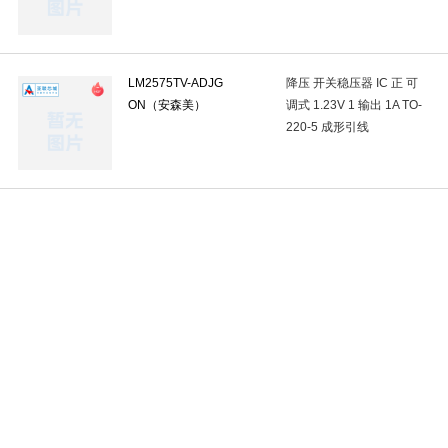
力传感器与测压元件
(0)
角速度传感器
(0)
多功能传感器
(
光耦-可控硅信号输出
(1)
红外遥控接收头
(0)
红外发射管
LM2575TV-ADJG
降压 开关稳压器 IC 正 可
光电附件
(0)
IrDA红外收发器
(0)
光电可控砖(固态继电器)
ON（安森美）
调式 1.23V 1 输出 1A TO-
220-5 成形引线
卫星定位模块
(0)
RS485总线模块
(0)
LoRa模块
(0)
LED教码管
(0)
其他模块
(0)
LED点阵
(0)
LED驱
LED点阵
(0)
磁珠
(0)
共模滤波器
(0)
EMI滤波器(R
声表面波滤波器(SAW)
(0)
电力线滤波器模块
(0)
开关电
预编程振荡器
(0)
温度补偿晶体振荡器(TCXO)
(0)
声表振荡
磁保持继电器
(0)
继电器插座及配件
(0)
汽车继电器
(0)
压线端子胶壳
(0)
端子
(0)
连接器附件
(0)
USB连
D-Sub/DVI/HDMI连接器
(0)
以太网连接器(RJ45 RJ11)
(1)