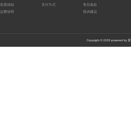
面板仪表
(0)
轨道式接线端子/接线排
(0)
接触器
(0)
发票须知
支付方式
售后条款
运费说明
投诉建议
机器安全
(0)
机器视觉
(0)
套件产品
(0)
其他
(0)
静电保护/无尘室产品
(0)
万用表/测试与测量仪器
(0)
散热
电池充电器
(0)
键盘
(0)
转换器/数据线/读卡器
(0)
Copyright © 2026 po
其他工具/配件
(0)
压接器/压接机/压力机
(0)
DIN导轨
(0)