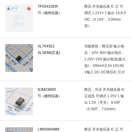
TPS5410DR
降压 开关稳压器 IC 正 可
自恢复保险丝
(0)
压敏电阻
(1)
汽车保险丝
(0)
气体
TI（德州仪器）
调式 1.221V 1 输出 1A 8-S
OIC（0.154"，3.90mm
温度保险丝(TCO)
(0)
单片机(MCU/MPu/SoC)
(6)
可编程逻
宽）
时钟缓冲器,驱动器
(1)
时钟发生器/频率合成器/PLL
(1)
专
DC-DC电源芯片
(8)
监控和复位芯片
(14)
功率电子开关
(
XL7045E1
功能类型：降压型 输入电
XLSEMI(芯龙)
压：10V~80V 输出电压：
DC-DC控制芯片
(3)
专业电源管理(PMIC)
(1)
电源模块
(0
1.25V~20V 输出电流(最大
值)：300mA 0.3A 10V-80
激光驱动器
(0)
运算放大器
(31)
比较器
(10)
音频
V输入 DC-DC降压IC 芯片
射频低噪声放大器
(0)
视频放大器
(0)
仪表放大器
(0)
NJM2360D
降压，升压 开关稳压器 IC
可编程/可变增益放大器(PGA/VGA)
(0)
采样/保持放大器
(0)
TI（德州仪器）
正或负 可调式 1.25V 1 输
出 1.5A（开关） 8-DIP
数字电位器
(0)
模拟前端(AFE)
(0)
电能计量芯片
(0)
（0.300"，7.62mm）
EEPROM
(7)
NOR FLASH
(5)
DDR SDRAM
(0)
eMMC
(0)
FPGA配置用存储器
(0)
存储器控制器
(0)
LM5008AMM
降压 开关稳压器 IC 正 可