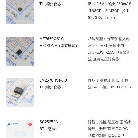
TI（德州仪器）
调式 2.5V 1 输出 350mA 8
缓冲器/驱动器
(22)
反相器
(12)
转换器/电平移位器
(2)
-TSSOP，8-MSOP（0.11
8"，3.00mm 宽）
单稳态多谐振荡器
(1)
收发器
(21)
特殊逻辑IC
(1)
RS-485/RS-422芯片
(4)
RS232芯片
(3)
数字隔离器
(0)
ME7660CS1G
功能类型：电荷泵 输入电
视频接口芯片
(0)
总线转UART
(1)
信号缓冲器,中继器,分
MICRONE（南京微盟）
压：2.5V~10V 输出电
压：-10V~-2.5V 电荷泵直
多协议收发器
(0)
电信接口IC
(0)
LIN收发器
(0)
PC
流-直流电压转换器
射频前端芯片
(0)
RF滤波器
(0)
射频低噪声放大器
(0)
LM2576HVT-5.0
降压 开关稳压器 IC 正 固
RF检波器
(0)
RF衰减器
(0)
RF混频器
(0)
声表面波
TI（德州仪器）
定 5V 1 输出 3A TO-220-5
RF功分器/合路器
(0)
射频接收器/发射器/收发器成品
(0)
压
姿态传感器
(0)
电流传感器
(3)
环境光传感器
(0)
槽
反射式光电开关
(0)
触摸传感器
(0)
加速度传感器
(0)
SG2525AN
降压，推挽 稳压器 正 输出
ST（意法）
降压，升压/降压 DC DC
液位传感器
(0)
PTC热敏电阻
(0)
专用传感器
(0)
切换控制器 IC 16-DIP