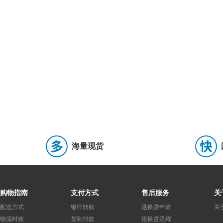
IDC连接器(牛角/简牛)
(0)
连接器外壳
(0)
排针
(0)
音频连接器
(0)
排母
(0)
弹簧式接线端子
(0)
栅栏
固态照明连接器
(0)
轨道式接线端子/接线排
(0)
光伏(太阳
端了条/转台板
(0)
轻触开关
(0)
拨码开关
(0)
行程
钮子开关
(0)
船形开关
(0)
旋转开关
(0)
旋转编码
低阻值采样电阻/分流器
(4)
插件电阻
(0)
底座安装电阻
(0)
固态电容
(0)
安规电容
(0)
薄膜电容
(1)
聚丙烯膜电容
牛角型铝电解电容
(0)
硅电容
(0)
直插独石电容(MLCC)
(0
海量现货
功率电感
(3)
网口变压器
(0)
脉冲变压器
(0)
电感
无线充电线圈
(0)
开发板
(0)
仿真器/烧录器
(0)
创
购物指南
支付方式
售后服务
关
开关电源
(1)
电线电缆/组件
(0)
工控继电器
(0)
电
配送方式
银行转账
退换货申请
关
物流时效
货到付款
退换货流程