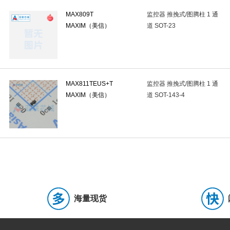
IDC连接器(牛角/简牛)
(0)
连接器外壳
(0)
排针
(0)
MAX809T
监控器 推挽式/图腾柱 1 通
音频连接器
(0)
排母
(0)
弹簧式接线端子
(0)
栅栏
MAXIM（美信）
道 SOT-23
固态照明连接器
(0)
轨道式接线端子/接线排
(0)
光伏(太阳
端了条/转台板
(0)
轻触开关
(0)
拨码开关
(0)
行程
MAX811TEUS+T
监控器 推挽式/图腾柱 1 通
钮子开关
(0)
船形开关
(0)
旋转开关
(0)
旋转编码
MAXIM（美信）
道 SOT-143-4
低阻值采样电阻/分流器
(4)
插件电阻
(0)
底座安装电阻
(0)
固态电容
(0)
安规电容
(0)
薄膜电容
(1)
聚丙烯膜电容
牛角型铝电解电容
(0)
硅电容
(0)
直插独石电容(MLCC)
(0
功率电感
(3)
网口变压器
(0)
脉冲变压器
(0)
电感
无线充电线圈
(0)
开发板
(0)
仿真器/烧录器
(0)
创
海量现货
开关电源
(1)
电线电缆/组件
(0)
工控继电器
(0)
电