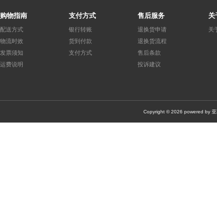
面板仪表
(0)
轨道式接线端子/接线排
(0)
接触器
(0)
购物指南
支付方式
售后服务
关
机器安全
(0)
机器视觉
(0)
套件产品
(0)
其他
(0)
配送方式
银行转账
退换货申请
关
静电保护/无尘室产品
(0)
万用表/测试与测量仪器
(0)
散热
物流时效
货到付款
退换货流程
发票须知
支付方式
售后条款
电池充电器
(0)
键盘
(0)
转换器/数据线/读卡器
(0)
运费说明
投诉建议
其他工具/配件
(0)
压接器/压接机/压力机
(0)
DIN导轨
(0)
Copyright © 2026 po