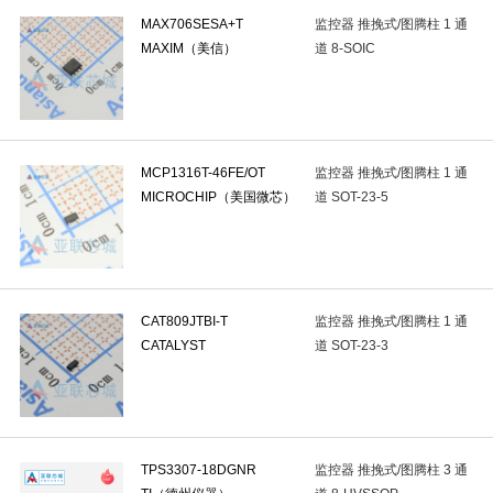
MAX706SESA+T
监控器 推挽式/图腾柱 1 通
自恢复保险丝
(0)
压敏电阻
(1)
汽车保险丝
(0)
气体
MAXIM（美信）
道 8-SOIC
温度保险丝(TCO)
(0)
单片机(MCU/MPu/SoC)
(6)
可编程逻
时钟缓冲器,驱动器
(1)
时钟发生器/频率合成器/PLL
(1)
专
DC-DC电源芯片
(8)
监控和复位芯片
(14)
功率电子开关
(
MCP1316T-46FE/OT
监控器 推挽式/图腾柱 1 通
MICROCHIP（美国微芯）
道 SOT-23-5
DC-DC控制芯片
(3)
专业电源管理(PMIC)
(1)
电源模块
(0
激光驱动器
(0)
运算放大器
(31)
比较器
(10)
音频
射频低噪声放大器
(0)
视频放大器
(0)
仪表放大器
(0)
CAT809JTBI-T
监控器 推挽式/图腾柱 1 通
可编程/可变增益放大器(PGA/VGA)
(0)
采样/保持放大器
(0)
CATALYST
道 SOT-23-3
数字电位器
(0)
模拟前端(AFE)
(0)
电能计量芯片
(0)
EEPROM
(7)
NOR FLASH
(5)
DDR SDRAM
(0)
TPS3307-18DGNR
监控器 推挽式/图腾柱 3 通
eMMC
(0)
FPGA配置用存储器
(0)
存储器控制器
(0)