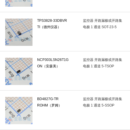
力传感器与测压元件
(0)
角速度传感器
(0)
多功能传感器
(
光耦-可控硅信号输出
(1)
红外遥控接收头
(0)
红外发射管
TPS3828-33DBVR
监控器 开路漏极或开路集
TI（德州仪器）
电极 1 通道 SOT-23-5
光电附件
(0)
IrDA红外收发器
(0)
光电可控砖(固态继电器)
卫星定位模块
(0)
RS485总线模块
(0)
LoRa模块
(0)
LED教码管
(0)
其他模块
(0)
LED点阵
(0)
LED驱
NCP303LSN26T1G
监控器 开路漏极或开路集
LED点阵
(0)
磁珠
(0)
共模滤波器
(0)
EMI滤波器(R
ON（安森美）
电极 1 通道 5-TSOP
声表面波滤波器(SAW)
(0)
电力线滤波器模块
(0)
开关电
预编程振荡器
(0)
温度补偿晶体振荡器(TCXO)
(0)
声表振荡
磁保持继电器
(0)
继电器插座及配件
(0)
汽车继电器
(0)
BD4827G-TR
监控器 开路漏极或开路集
ROHM（罗姆）
电极 1 通道 5-SSOP
压线端子胶壳
(0)
端子
(0)
连接器附件
(0)
USB连
D-Sub/DVI/HDMI连接器
(0)
以太网连接器(RJ45 RJ11)
(1)