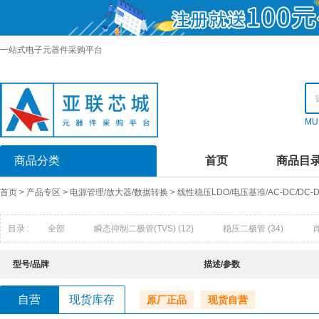
一站式电子元器件采购平台
MU
商品分类
首页
商品目
首页
>
产品专区
>
电源管理/放大器/数据转换
>
线性稳压LDO/电压基准/AC-DC/DC
目录 :
全部
瞬态抑制二极管(TVS)
(12)
稳压二极管
(34)
快恢复/超快恢复二极管
(16)
发光二极管
(0)
超势垒整流器(
型号/品牌
描述/参数
触发二极管
(1)
半导体放电管(TSS)
(0)
场效应管(MOSFET
自营
现货库存
原厂正品
现货自营
达林顿晶体管阵列
(9)
结型场效应管UFET)
(0)
特殊用途