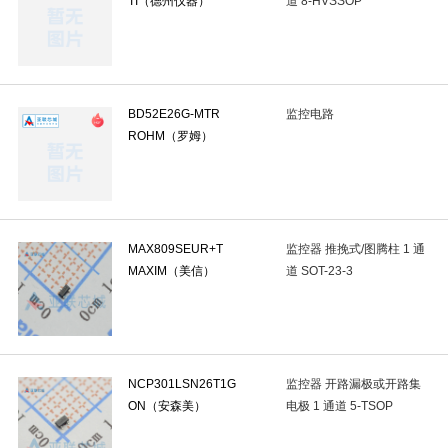
TI（德州仪器）
道 8-HVSSOP
缓冲器/驱动器
(22)
反相器
(12)
转换器/电平移位器
(2)
单稳态多谐振荡器
(1)
收发器
(21)
特殊逻辑IC
(1)
RS-485/RS-422芯片
(4)
RS232芯片
(3)
数字隔离器
(0)
BD52E26G-MTR
监控电路
ROHM（罗姆）
视频接口芯片
(0)
总线转UART
(1)
信号缓冲器,中继器,分
多协议收发器
(0)
电信接口IC
(0)
LIN收发器
(0)
PC
射频前端芯片
(0)
RF滤波器
(0)
射频低噪声放大器
(0)
MAX809SEUR+T
监控器 推挽式/图腾柱 1 通
RF检波器
(0)
RF衰减器
(0)
RF混频器
(0)
声表面波
MAXIM（美信）
道 SOT-23-3
RF功分器/合路器
(0)
射频接收器/发射器/收发器成品
(0)
压
姿态传感器
(0)
电流传感器
(3)
环境光传感器
(0)
槽
NCP301LSN26T1G
监控器 开路漏极或开路集
反射式光电开关
(0)
触摸传感器
(0)
加速度传感器
(0)
ON（安森美）
电极 1 通道 5-TSOP
液位传感器
(0)
PTC热敏电阻
(0)
专用传感器
(0)