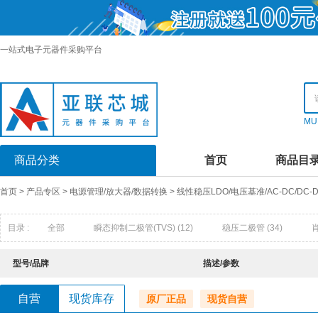
一站式电子元器件采购平台
MU
商品分类
首页
商品目
首页
>
产品专区
>
电源管理/放大器/数据转换
>
线性稳压LDO/电压基准/AC-DC/DC
目录 :
全部
瞬态抑制二极管(TVS)
(12)
稳压二极管
(34)
快恢复/超快恢复二极管
(16)
发光二极管
(0)
超势垒整流器(
型号/品牌
描述/参数
触发二极管
(1)
半导体放电管(TSS)
(0)
场效应管(MOSFET
自营
现货库存
原厂正品
现货自营
达林顿晶体管阵列
(9)
结型场效应管UFET)
(0)
特殊用途