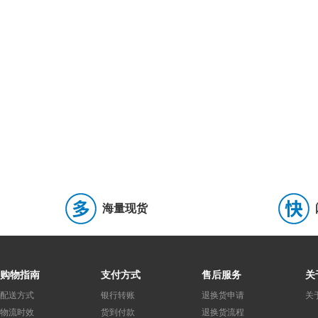
IDC连接器(牛角/简牛)
(0)
连接器外壳
(0)
排针
(0)
音频连接器
(0)
排母
(0)
弹簧式接线端子
(0)
栅栏
固态照明连接器
(0)
轨道式接线端子/接线排
(0)
光伏(太阳
端了条/转台板
(0)
轻触开关
(0)
拨码开关
(0)
行程
钮子开关
(0)
船形开关
(0)
旋转开关
(0)
旋转编码
低阻值采样电阻/分流器
(4)
插件电阻
(0)
底座安装电阻
(0)
固态电容
(0)
安规电容
(0)
薄膜电容
(1)
聚丙烯膜电容
牛角型铝电解电容
(0)
硅电容
(0)
直插独石电容(MLCC)
(0
海量现货
功率电感
(3)
网口变压器
(0)
脉冲变压器
(0)
电感
无线充电线圈
(0)
开发板
(0)
仿真器/烧录器
(0)
创
购物指南
支付方式
售后服务
关
开关电源
(1)
电线电缆/组件
(0)
工控继电器
(0)
电
配送方式
银行转账
退换货申请
关
物流时效
货到付款
退换货流程