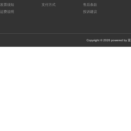
面板仪表
(0)
轨道式接线端子/接线排
(0)
接触器
(0)
发票须知
支付方式
售后条款
运费说明
投诉建议
机器安全
(0)
机器视觉
(0)
套件产品
(0)
其他
(0)
静电保护/无尘室产品
(0)
万用表/测试与测量仪器
(0)
散热
电池充电器
(0)
键盘
(0)
转换器/数据线/读卡器
(0)
Copyright © 2026 po
其他工具/配件
(0)
压接器/压接机/压力机
(0)
DIN导轨
(0)