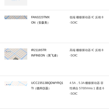
力传感器与测压元件
(0)
角速度传感器
(0)
多功能传感器
(
光耦-可控硅信号输出
(1)
红外遥控接收头
(0)
红外发射管
FAN3223TMX
低端 栅极驱动器 IC 反相 8
ON（安森美）
-SOIC
光电附件
(0)
IrDA红外收发器
(0)
光电可控砖(固态继电器)
卫星定位模块
(0)
RS485总线模块
(0)
LoRa模块
(0)
LED教码管
(0)
其他模块
(0)
LED点阵
(0)
LED驱
IR2118STR
高端 栅极驱动器 IC 反相 8
LED点阵
(0)
磁珠
(0)
共模滤波器
(0)
EMI滤波器(R
INFINEON（英飞凌）
-SOIC
声表面波滤波器(SAW)
(0)
电力线滤波器模块
(0)
开关电
预编程振荡器
(0)
温度补偿晶体振荡器(TCXO)
(0)
声表振荡
磁保持继电器
(0)
继电器插座及配件
(0)
汽车继电器
(0)
UCC23513BQDWYRQ1
4.5A，5.3A 栅极驱动器 容
TI（德州仪器）
性耦合 5700Vrms 1 通道 6
压线端子胶壳
(0)
端子
(0)
连接器附件
(0)
USB连
-SOIC
D-Sub/DVI/HDMI连接器
(0)
以太网连接器(RJ45 RJ11)
(1)