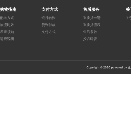
面板仪表
(0)
轨道式接线端子/接线排
(0)
接触器
(0)
购物指南
支付方式
售后服务
关
机器安全
(0)
机器视觉
(0)
套件产品
(0)
其他
(0)
配送方式
银行转账
退换货申请
关
静电保护/无尘室产品
(0)
万用表/测试与测量仪器
(0)
散热
物流时效
货到付款
退换货流程
发票须知
支付方式
售后条款
电池充电器
(0)
键盘
(0)
转换器/数据线/读卡器
(0)
运费说明
投诉建议
其他工具/配件
(0)
压接器/压接机/压力机
(0)
DIN导轨
(0)
Copyright © 2026 po