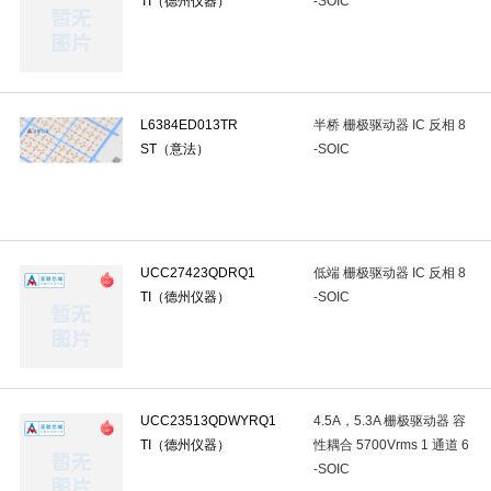
TI（德州仪器）
-SOIC
缓冲器/驱动器
(22)
反相器
(12)
转换器/电平移位器
(2)
单稳态多谐振荡器
(1)
收发器
(21)
特殊逻辑IC
(1)
RS-485/RS-422芯片
(4)
RS232芯片
(3)
数字隔离器
(0)
L6384ED013TR
半桥 栅极驱动器 IC 反相 8
ST（意法）
-SOIC
视频接口芯片
(0)
总线转UART
(1)
信号缓冲器,中继器,分
多协议收发器
(0)
电信接口IC
(0)
LIN收发器
(0)
PC
射频前端芯片
(0)
RF滤波器
(0)
射频低噪声放大器
(0)
UCC27423QDRQ1
低端 栅极驱动器 IC 反相 8
RF检波器
(0)
RF衰减器
(0)
RF混频器
(0)
声表面波
TI（德州仪器）
-SOIC
RF功分器/合路器
(0)
射频接收器/发射器/收发器成品
(0)
压
姿态传感器
(0)
电流传感器
(3)
环境光传感器
(0)
槽
UCC23513QDWYRQ1
4.5A，5.3A 栅极驱动器 容
反射式光电开关
(0)
触摸传感器
(0)
加速度传感器
(0)
TI（德州仪器）
性耦合 5700Vrms 1 通道 6
液位传感器
(0)
PTC热敏电阻
(0)
专用传感器
(0)
-SOIC