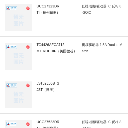
UCC27323DR
低端 栅极驱动器 IC 反相 8
自恢复保险丝
(0)
压敏电阻
(1)
汽车保险丝
(0)
气体
TI（德州仪器）
-SOIC
温度保险丝(TCO)
(0)
单片机(MCU/MPu/SoC)
(6)
可编程逻
时钟缓冲器,驱动器
(1)
时钟发生器/频率合成器/PLL
(1)
专
DC-DC电源芯片
(8)
监控和复位芯片
(14)
功率电子开关
(
TC4426AEOA713
栅极驱动器 1.5A Dual td M
MICROCHIP（美国微芯）
atch
DC-DC控制芯片
(3)
专业电源管理(PMIC)
(1)
电源模块
(0
激光驱动器
(0)
运算放大器
(31)
比较器
(10)
音频
射频低噪声放大器
(0)
视频放大器
(0)
仪表放大器
(0)
JST52L50BTS
可编程/可变增益放大器(PGA/VGA)
(0)
采样/保持放大器
(0)
JST（日压）
数字电位器
(0)
模拟前端(AFE)
(0)
电能计量芯片
(0)
EEPROM
(7)
NOR FLASH
(5)
DDR SDRAM
(0)
UCC27523DR
低端 栅极驱动器 IC 反相 8
eMMC
(0)
FPGA配置用存储器
(0)
存储器控制器
(0)