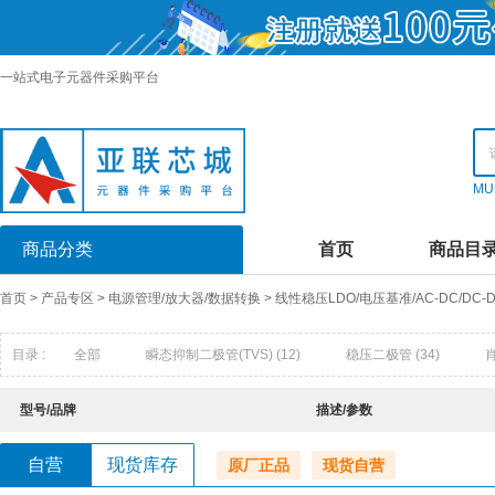
一站式电子元器件采购平台
MU
商品分类
首页
商品目
首页
>
产品专区
>
电源管理/放大器/数据转换
>
线性稳压LDO/电压基准/AC-DC/DC
目录 :
全部
瞬态抑制二极管(TVS)
(12)
稳压二极管
(34)
快恢复/超快恢复二极管
(16)
发光二极管
(0)
超势垒整流器(
型号/品牌
描述/参数
触发二极管
(1)
半导体放电管(TSS)
(0)
场效应管(MOSFET
自营
现货库存
原厂正品
现货自营
达林顿晶体管阵列
(9)
结型场效应管UFET)
(0)
特殊用途