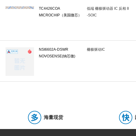
IDC连接器(牛角/简牛)
(0)
连接器外壳
(0)
排针
(0)
TC4426COA
低端 栅极驱动器 IC 反相 8
音频连接器
(0)
排母
(0)
弹簧式接线端子
(0)
栅栏
MICROCHIP（美国微芯）
-SOIC
固态照明连接器
(0)
轨道式接线端子/接线排
(0)
光伏(太阳
端了条/转台板
(0)
轻触开关
(0)
拨码开关
(0)
行程
NSI6602A-DSWR
栅极驱动IC
钮子开关
(0)
船形开关
(0)
旋转开关
(0)
旋转编码
NOVOSENSE(纳芯微)
低阻值采样电阻/分流器
(4)
插件电阻
(0)
底座安装电阻
(0)
固态电容
(0)
安规电容
(0)
薄膜电容
(1)
聚丙烯膜电容
牛角型铝电解电容
(0)
硅电容
(0)
直插独石电容(MLCC)
(0
功率电感
(3)
网口变压器
(0)
脉冲变压器
(0)
电感
无线充电线圈
(0)
开发板
(0)
仿真器/烧录器
(0)
创
海量现货
开关电源
(1)
电线电缆/组件
(0)
工控继电器
(0)
电