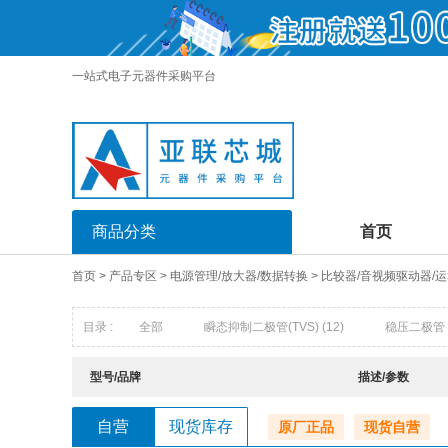
一站式电子元器件采购平台
商品分类
首页
首页
>
产品专区
>
电源管理/放大器/数据转换
>
比较器/音视频驱动器/
目录 :
全部
瞬态抑制二极管(TVS)
(12)
稳压二极管
快恢复/超快恢复二极管
(16)
发光二极管
(0)
型号/品牌
描述/参数
触发二极管
(1)
半导体放电管(TSS)
(0)
场效应
自营
现货库存
原厂正品
现货自营
达林顿晶体管阵列
(9)
结型场效应管UFET)
(0)