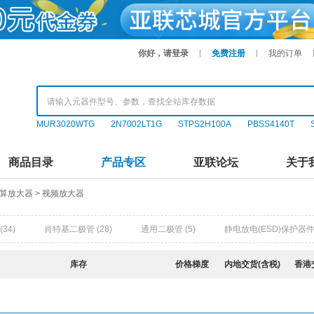
你好，请登录
免费注册
我的订单
MUR3020WTG
2N7002LT1G
STPS2H100A
PBSS4140T
商品目录
产品专区
亚联论坛
关于
运算放大器
>
视频放大器
(34)
肖特基二极管
(28)
通用二极管
(5)
静电放电(ESD)保护器
超势垒整流器(SBR)
(1)
整流桥
(1)
雪崩二极管
(0)
气体放电管(G
库存
价格梯度
内地交货(含税)
香港
管(MOSFET)
(37)
三极管(BJT)
(24)
数字晶体管
(2)
晶闸管(可
特殊用途晶体管
(0)
智能功率模块
(0)
瞬态抑制二极管(TVS)
(0)