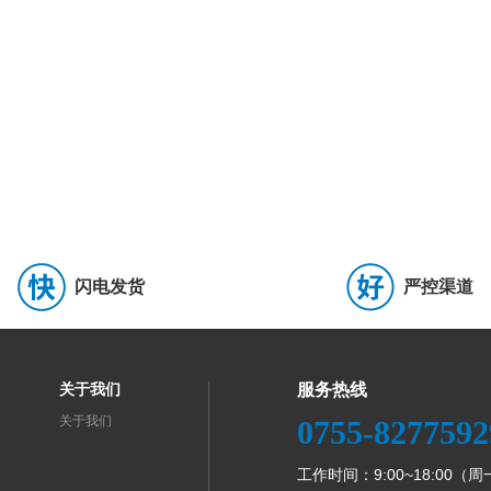
0)
气体放电管(GDT)
(0)
保险丝座(盒)
(0)
浪涌保护器
(1)
可编程逻辑器件(CPLD/FPGA)
(4)
数字信号处理器(DSP/DSC)
(3)
(1)
专用时钟/计时
(0)
时钟和数据恢复/重定时
(0)
延迟线
(0)
功率电子开关
(0)
电压基准芯片
(13)
AC-DC控制器和稳压器
(42)
电源模块
(0)
栅极驱动IC
(13)
以太网供电(PoE)控制器
(1)
特
音频功率放大器
(1)
FET输入运放
(1)
精密运放
(0)
电流感
闪电发货
严控渠道
放大器
(0)
差分运放
(0)
特殊功能放大器
(0)
隔离放大器
(1)
放大器
(0)
射频功率放大器
(0)
模数转换芯片ADC
(2)
数模转换芯片
关于我们
服务热线
芯片
(0)
V/F和F/V转换芯片
(0)
直接数字频率合成(DDS)
(0)
触摸
关于我们
0755-8277592
M
(0)
铁电存储器(FRAM)
(3)
静态随机存取存储器(SRAM)
(0)
N
工作时间：9:00~18:00（
制器
(0)
非易失性存储器(ROM)
(13)
随机存取存储器(RAM)
(1)