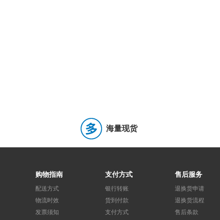
自恢复保险丝
(0)
压敏电阻
(1)
汽车保险丝
(
温度保险丝(TCO)
(0)
单片机(MCU/MPu/SoC)
(6)
时钟缓冲器,驱动器
(1)
时钟发生器/频率合成器/PLL
DC-DC电源芯片
(8)
监控和复位芯片
(14)
DC-DC控制芯片
(3)
专业电源管理(PMIC)
(1)
激光驱动器
(0)
运算放大器
(31)
比较器
(9)
海量现货
射频低噪声放大器
(0)
视频放大器
(0)
仪表
可编程/可变增益放大器(PGA/VGA)
(0)
采样/保持
购物指南
支付方式
售后服务
数字电位器
(0)
模拟前端(AFE)
(0)
电能计量
配送方式
银行转账
退换货申请
EEPROM
(7)
NOR FLASH
(5)
DDR SDRA
物流时效
货到付款
退换货流程
发票须知
支付方式
售后条款
eMMC
(0)
FPGA配置用存储器
(0)
存储器控