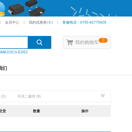
会员中心
我的优惠券
(
0
)
客服电话：0755-82775929
0
我的购物车
SMBJ15CA-E3/52
我们
件
(2)
开关二极管
(9)
DT)
(0)
变容二极管
(0)
高效率二极管
(0)
交货
数量
操作
控硅)/模块
(2)
IGBT管/模块
(10)
达林顿管
(1)
静电放电(ESD)保护器件
(1)
一次性保险丝
(0)