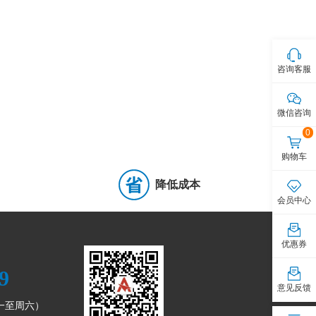
半导体放电管(TSS)
(0)
LED保护
(0)
实时时钟RTC
(6)
定时器/计时器/时钟振荡器
(3)
咨询客服
压控振荡器(VCO)
(0)
线性稳压器(LDO)
(58)
电机驱动芯片
(1)
电池管理
(1)
微信咨询
0
殊用途稳压器
(0)
电流源/恒流源
(0)
购物车
应放大器
(2)
RF放大器
(0)
降低成本
线性-模拟乘法器，除法器
(0)
会员中心
DAC
(0)
ADC/DAC-专用型
(0)
优惠券
屏控制器
(1)
RMS-DC转换器
(0)
9
AND FLASH
(1)
同步动态随机存取内存(SDRAM)
(2)
意见反馈
周一至周六）
多芯片封装存储器
(0)
逻辑门
(19)