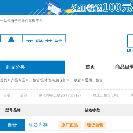
一站式电子元器件采购平台
MU
商品分类
首页
商品目
首页
>
产品专区
>
二极管/晶体管/电路保护
>
二极管
>
通用二极管
目录 :
全部
瞬态抑制二极管(TVS)
(12)
稳压二极管
(34)
快恢复/超快恢复二极管
(16)
发光二极管
(0)
超势垒整流器(
型号/品牌
描述/参数
触发二极管
(1)
半导体放电管(TSS)
(0)
场效应管(MOSFET
自营
现货库存
原厂正品
现货自营
达林顿晶体管阵列
(9)
结型场效应管UFET)
(0)
特殊用途