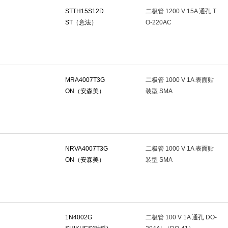
STTH15S12D
二极管 1200 V 15A 通孔 T
自恢复保险丝
(0)
压敏电阻
(1)
汽车保险丝
(0)
气体
ST（意法）
O-220AC
温度保险丝(TCO)
(0)
单片机(MCU/MPu/SoC)
(6)
可编程逻
时钟缓冲器,驱动器
(1)
时钟发生器/频率合成器/PLL
(1)
专
DC-DC电源芯片
(8)
监控和复位芯片
(14)
功率电子开关
(
MRA4007T3G
二极管 1000 V 1A 表面贴
ON（安森美）
装型 SMA
DC-DC控制芯片
(3)
专业电源管理(PMIC)
(1)
电源模块
(0
激光驱动器
(0)
运算放大器
(31)
比较器
(10)
音频
射频低噪声放大器
(0)
视频放大器
(0)
仪表放大器
(0)
NRVA4007T3G
二极管 1000 V 1A 表面贴
可编程/可变增益放大器(PGA/VGA)
(0)
采样/保持放大器
(0)
ON（安森美）
装型 SMA
数字电位器
(0)
模拟前端(AFE)
(0)
电能计量芯片
(0)
EEPROM
(7)
NOR FLASH
(5)
DDR SDRAM
(0)
1N4002G
二极管 100 V 1A 通孔 DO-
eMMC
(0)
FPGA配置用存储器
(0)
存储器控制器
(0)